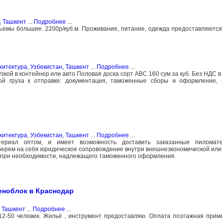
, Ташкент
...
Подробнее
...
бъемы большие. 2200р/куб.м. Проживание, питание, одежда предоставляются
хитектура
,
Узбекистан, Ташкент
...
Подробнее
...
узкой в контейнер или авто Половая доска сорт ABC 160 сум за куб. Без НДС 
кой груза к отправке: документация, таможенные сборы и оформление, 
хитектура
,
Узбекистан, Ташкент
...
Подробнее
...
ериал оптом, и имеет возможность доставить заказанные пиломат
 берем на себя юридическое сопровождение внутри внешнеэкономической или
, при необходимости, надлежащего таможенного оформления.
еноблок в Краснодар
, Ташкент
...
Подробнее
...
 12-50 человек. Жильё , инструмент предоставляю. Оплата поэтажная прим