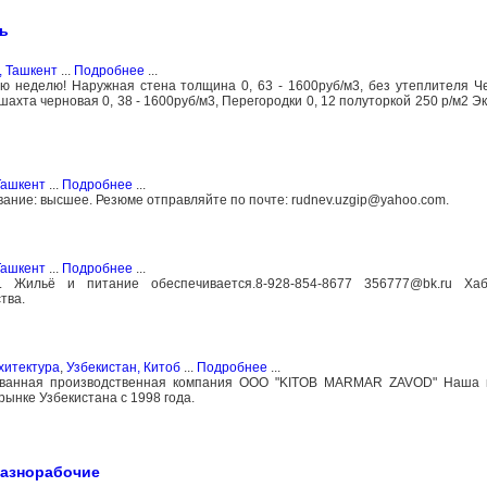
ь
, Ташкент
...
Подробнее
...
ую неделю! Наружная стена толщина 0, 63 - 1600руб/м3, без утеплителя Ч
я шахта черновая 0, 38 - 1600руб/м3, Перегородки 0, 12 полуторкой 250 р/м2 
Ташкент
...
Подробнее
...
вание: высшее. Резюме отправляйте по почте: rudnev.uzgip@yahoo.com.
Ташкент
...
Подробнее
...
. Жильё и питание обеспечивается.8-928-854-8677 356777@bk.ru Ха
тва.
хитектура
,
Узбекистан, Китоб
...
Подробнее
...
ованная производственная компания ООО "KITOB MARMAR ZAVOD" Наша
нке Узбекистана с 1998 года.
разнорабочие