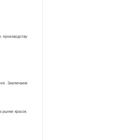
о производству
нге. Заключаем
 рынке красок.