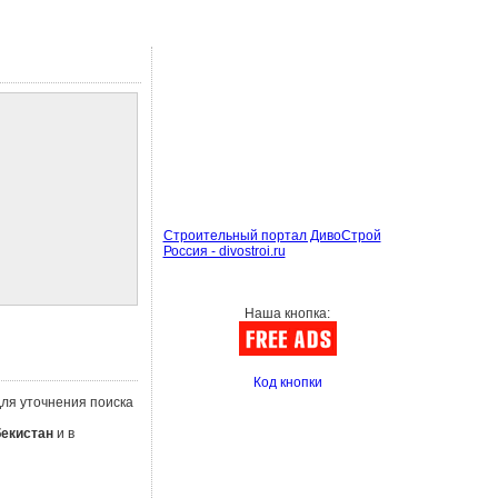
Строительный портал ДивоСтрой
Россия - divostroi.ru
Наша кнопка:
Код кнопки
Для уточнения поиска
бекистан
и в