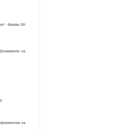
чет фирмы.З/п
 Проживание на
р.
 оформление на