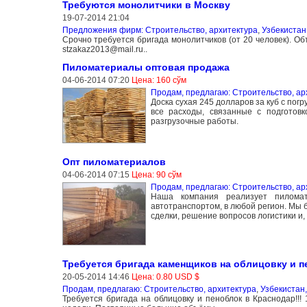
Требуются монолитчики в Москву
19-07-2014 21:04
Предложения фирм: Строительство, архитектура
,
Узбекистан
Срочно требуется бригада монолитчиков (от 20 человек). О
stzakaz2013@mail.ru..
Пиломатериалы оптовая продажа
04-06-2014 07:20
Цена: 160 сўм
Продам, предлагаю: Строительство, ар
Доска сухая 245 долларов за куб с погр
все расходы, связанные с подготов
разгрузочные работы.
Опт пиломатериалов
04-06-2014 07:15
Цена: 90 сўм
Продам, предлагаю: Строительство, ар
Наша компания реализует пиломат
автотранспортом, в любой регион. Мы
сделки, решение вопросов логистики и
Требуется бригада каменщиков на облицовку и п
20-05-2014 14:46
Цена: 0.80 USD $
Продам, предлагаю: Строительство, архитектура
,
Узбекистан
Требуется бригада на облицовку и пеноблок в Краснодар!!!