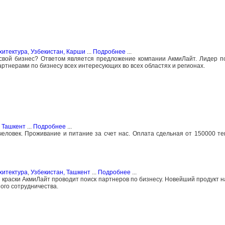
хитектура
,
Узбекистан, Карши
...
Подробнее
...
 свой бизнес? Ответом является предложение компании АкмиЛайт. Лидер п
ртнерами по бизнесу всех интересующих во всех областях и регионах.
, Ташкент
...
Подробнее
...
 человек. Проживание и питание за счет нас. Оплата сдельная от 150000 те
хитектура
,
Узбекистан, Ташкент
...
Подробнее
...
краски АкмиЛайт проводит поиск партнеров по бизнесу. Новейший продукт на
ого сотрудничества.