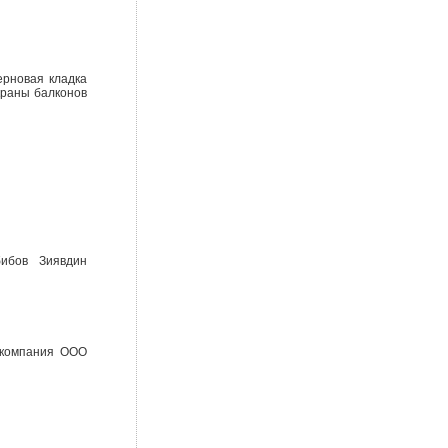
ерновая кладка
Экраны балконов
бибов Зиявдин
 компания ООО