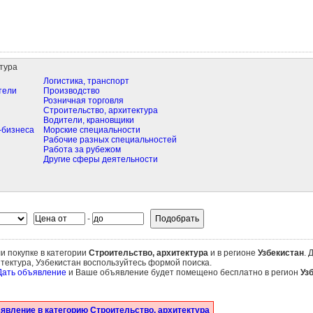
тура
Логистика, транспорт
тели
Производство
Розничная торговля
Строительство, архитектура
Водители, крановщики
-бизнеса
Морские специальности
Рабочие разных специальностей
Работа за рубежом
Другие сферы деятельности
-
и покупке в категории
Строительство, архитектура
и в регионе
Узбекистан
. 
тектура, Узбекистан воспользуйтесь формой поиска.
Дать объявление
и Ваше объявление будет помещено бесплатно в регион
Уз
явление в категорию Строительство, архитектура