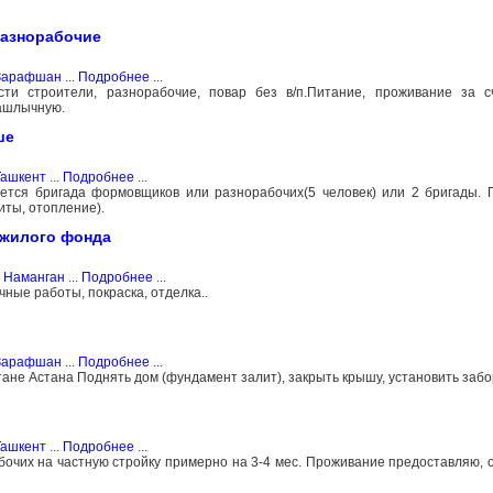
разнорабочие
 Зарафшан
...
Подробнее
...
сти строители, разнорабочие, повар без в/п.Питание, проживание за с
ашлычную.
ше
Ташкент
...
Подробнее
...
ется бригада формовщиков или разнорабочих(5 человек) или 2 бригады.
иты, отопление).
 жилого фонда
, Наманган
...
Подробнее
...
ные работы, покраска, отделка..
 Зарафшан
...
Подробнее
...
тане Астана Поднять дом (фундамент залит), закрыть крышу, установить забо
Ташкент
...
Подробнее
...
рабочих на частную стройку примерно на 3-4 мес. Проживание предоставляю,