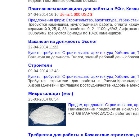
недели. Постоянные большие объёмы.
Приглашаем каменщиов для работы в РФ г. Казан
24-04-2014 16:16
Цена: 1 000 USD $
Предложения фирм: Строительство, архитектура
,
Узбекистан
Требуются каменщики, круглогодичная работа, оплата кажд
керамикой 0, 25; 0, 38; газобетон 0, 2 - 1100руб/м3, Лифтова
300руб/м2 Требуются бригады по 10-20 каменщиков.
Вакансия на должность Эколог
22-04-2014 11:22
Купить, требуется: Строительство, архитектура
,
Узбекистан, 
Вакансия на должность Эколог, полный рабочий день, образо
Строители
09-04-2014 12:48
Купить, требуется: Строительство, архитектура
,
Узбекистан, 
Требуется строители для работы в России-Краснодаре
Хизригаджиевич Приглашаю к сотрудничестве кадровые агенс
Микрокальцит (мел)
23-03-2014 06:54
Продам, предлагаю: Строительство, ар
Наименование предприятия Локализ
«KITOB MARMAR ZAVOD» работает на ры
Требуются для работы в Казахстане строители, 