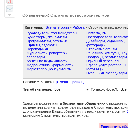
Объявления: Строительство, архитектура
Категория:
Все категории
>
Работа
> Строительство, архитек
Руководители, топ-менеджеры
Реклама, PR
Бухгалтеры, экономисты
Преподаватели, воспита
Программисты, сетевики
Дизайнеры, художники,
Юристы, адвокаты
фотографы
Переводчики
Страховые агенты
Журналисты, репортеры,
Работники культуры, шоу
операторы
Продавцы, реализаторы
Агенты по недвижимости
Офисный персонал
Медработники, фармацевты
Сфера услуг, рестораны,
Маркетологи, консультанты
гостиницы
Охранники. экспедиторы
Регион:
Узбекистан
[Сменить регион]
Тип объявления:
Только с фото?:
Здесь Вы можете найти
бесплатные объявления
о продаже ил
по цене или другим параметрам в разделе Строительство, архи
Для размещения Ваших объявлений у нас, нажмите на ссылку
категорию Строительство, архитектура.
Разместить объ