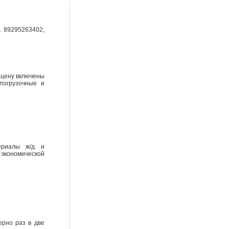
. 89295263402,
в цену включены
погрузочные и
ериалы ж/д и
 экономической
ерно раз в две