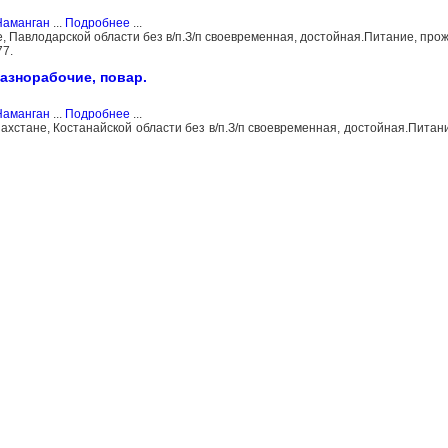
Наманган
...
Подробнее
...
, Павлодарской области без в/п.З/п своевременная, достойная.Питание, прож
77.
азнорабочие, повар.
Наманган
...
Подробнее
...
ахстане, Костанайской области без в/п.З/п своевременная, достойная.Питан