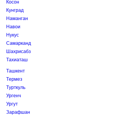
Косон
Кунград
Наманган
Навои
Нукус
Самарканд
Шахрисабз
Тахиаташ
Ташкент
Термез
Турткуль
Ургенч
Ургут
Зарафшан