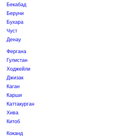
Бекабад
Беруни
Бухара
Чуст
Денау
Фергана
Гулистан
Ходжейли
Джизак
Каган
Карши
Каттакурган
Хива
Китоб
Коканд